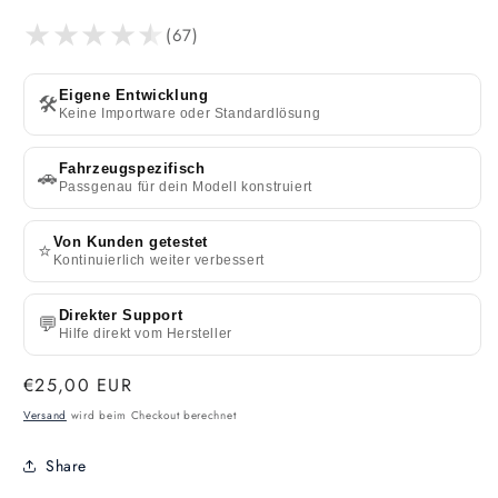
(67)
Eigene Entwicklung
🛠️
Keine Importware oder Standardlösung
Fahrzeugspezifisch
🚗
Passgenau für dein Modell konstruiert
Von Kunden getestet
⭐
Kontinuierlich weiter verbessert
Direkter Support
💬
Hilfe direkt vom Hersteller
Normaler
€25,00 EUR
Preis
Versand
wird beim Checkout berechnet
Share