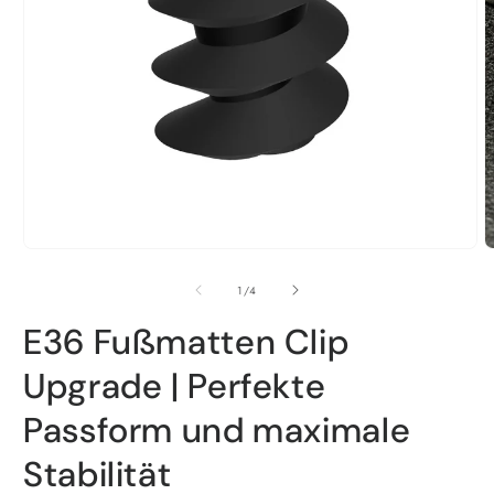
Medien
1
in
Modal
öffnen
M
2
i
von
1
/
4
M
ö
E36 Fußmatten Clip
Upgrade | Perfekte
Passform und maximale
Stabilität